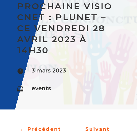
PROCHAINE VISIO
CNET : PLUNET –
CE VENDREDI 28
AVRIL 2023 À
14H30
3 mars 2023

events

←
Précédent
Suivant
→