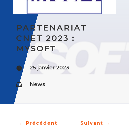
PARTENARIAT
CNET 2023 :
MYSOFT
25 janvier 2023

News

←
Précédent
Suivant
→