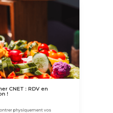
ner CNET : RDV en
n !
contrer physiquement vos