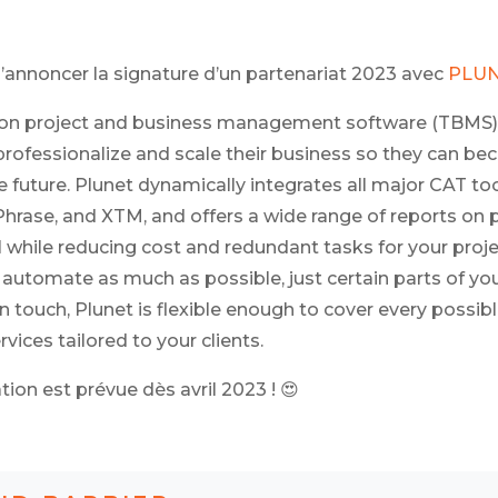
 d’annoncer la signature d’un partenariat 2023 avec
PLU
ation project and business management software (TBMS)
professionalize and scale their business so they can b
 future. Plunet dynamically integrates all major CAT t
hrase, and XTM, and offers a wide range of reports on pr
ll while reducing cost and redundant tasks for your pro
utomate as much as possible, just certain parts of your
touch, Plunet is flexible enough to cover every possib
vices tailored to your clients.
tion est prévue dès avril 2023
!
😍