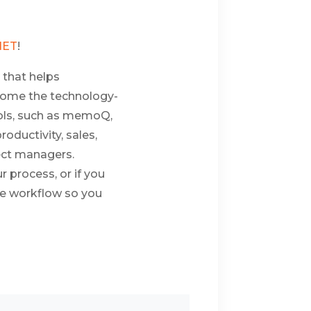
NET
!
 that helps
ecome the technology-
ools, such as memoQ,
oductivity, sales,
ject managers.
 process, or if you
le workflow so you